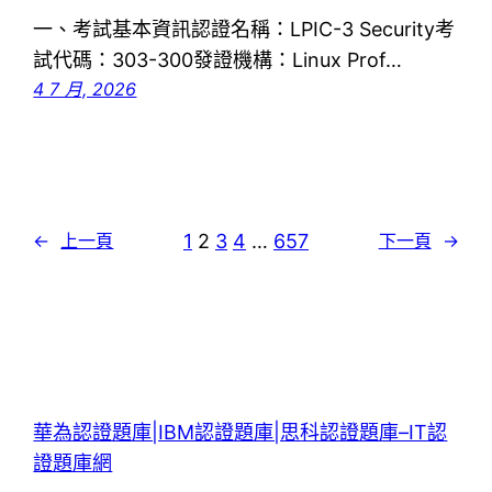
一、考試基本資訊認證名稱：LPIC-3 Security考
試代碼：303-300發證機構：Linux Prof…
4 7 月, 2026
1
2
3
4
…
657
←
上一頁
下一頁
→
華為認證題庫|IBM認證題庫|思科認證題庫–IT認
證題庫網