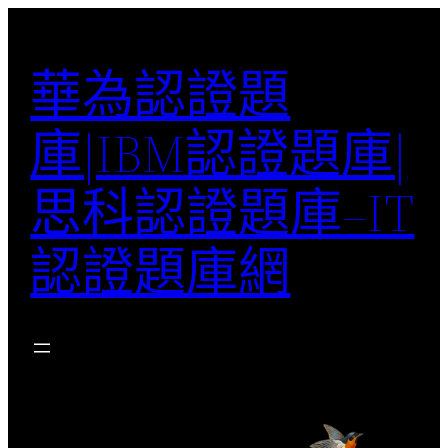
跳
至
華為認證題
主
要
庫|IBM認證題庫|
內
容
思科認證題庫–IT
認證題庫網