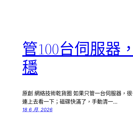
管100台伺服
穩
原創 網絡技術乾貨圈 如果只管一台伺服器，
連上去看一下；磁碟快滿了，手動清一…
18 6 月, 2026