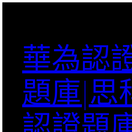
跳
至
主
要
內
華為認證
容
題庫|思
認證題