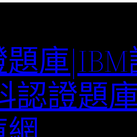
題庫|IB
科認證題庫–
庫網