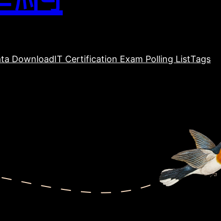
ta Download
IT Certification Exam Polling List
Tags