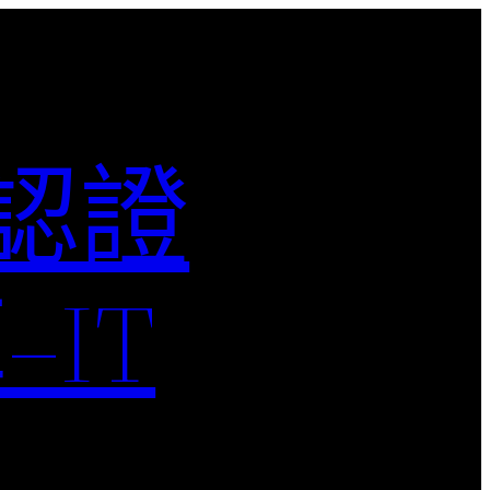
M認證
IT