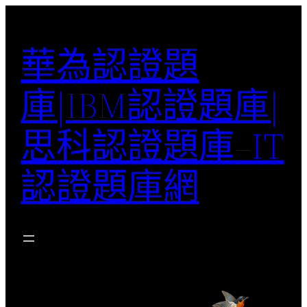
跳
至
華為認證題
主
要
庫|IBM認證題庫|
內
容
思科認證題庫–IT
認證題庫網