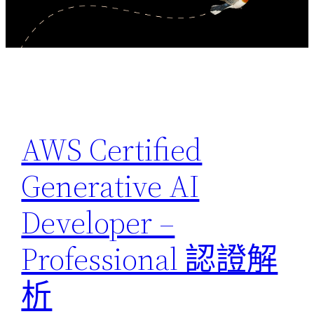
AWS Certified
Generative AI
Developer –
Professional 認證解
析