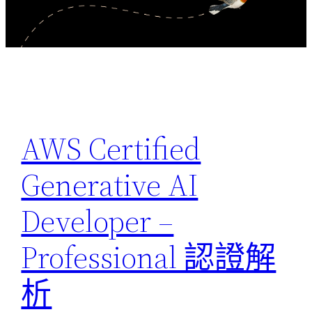
AWS Certified
Generative AI
Developer –
Professional 認證解
析