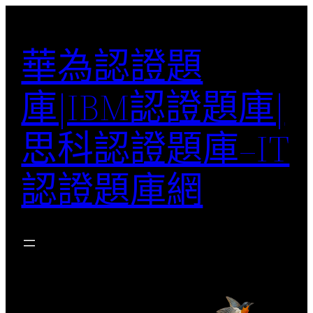
跳
至
華為認證題
主
要
庫|IBM認證題庫|
內
容
思科認證題庫–IT
認證題庫網