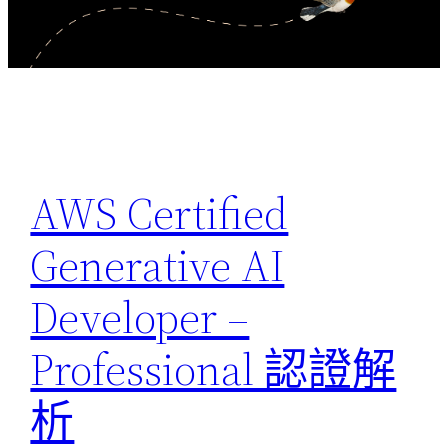
AWS Certified
Generative AI
Developer –
Professional 認證解
析