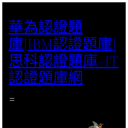
跳
至
華為認證題
主
要
庫|IBM認證題庫|
內
容
思科認證題庫–IT
認證題庫網