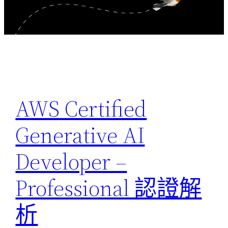
AWS Certified
Generative AI
Developer –
Professional 認證解
析