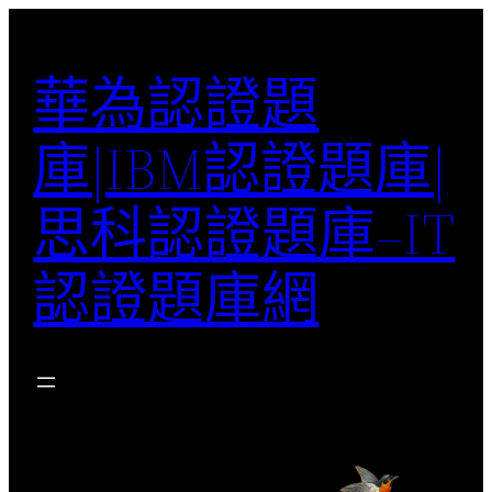
跳
至
華為認證題
主
要
庫|IBM認證題庫|
內
容
思科認證題庫–IT
認證題庫網