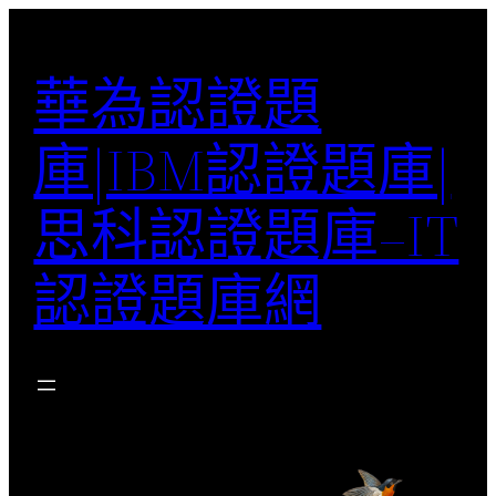
跳
至
華為認證題
主
要
庫|IBM認證題庫|
內
容
思科認證題庫–IT
認證題庫網