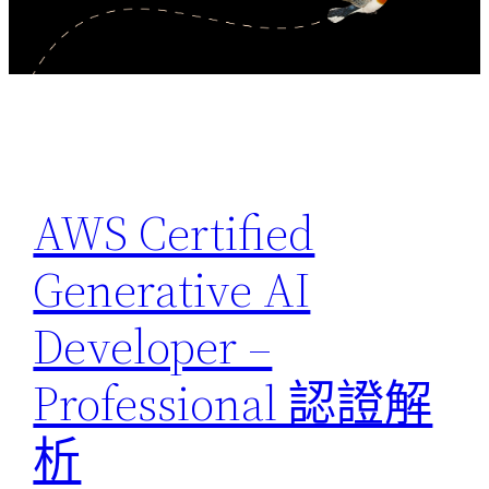
AWS Certified
Generative AI
Developer –
Professional 認證解
析