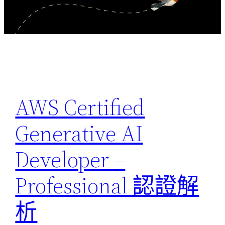
AWS Certified
Generative AI
Developer –
Professional 認證解
析