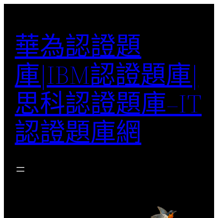
跳
至
華為認證題
主
要
庫|IBM認證題庫|
內
容
思科認證題庫–IT
認證題庫網