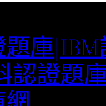
題庫|IB
科認證題庫–
庫網