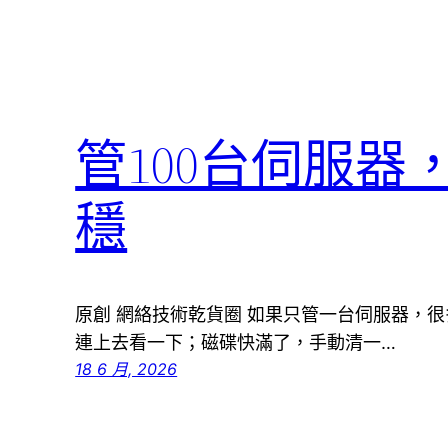
管100台伺服
穩
原創 網絡技術乾貨圈 如果只管一台伺服器，
連上去看一下；磁碟快滿了，手動清一…
18 6 月, 2026