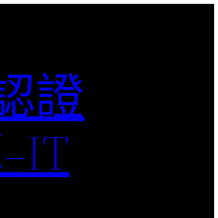
M認證
IT