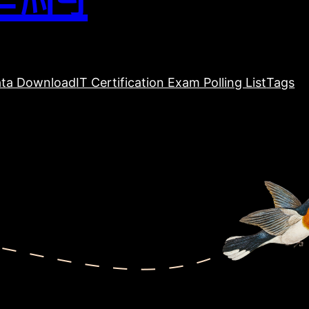
ta Download
IT Certification Exam Polling List
Tags