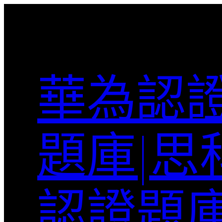
跳
至
主
要
內
華為認證
容
題庫|思
認證題