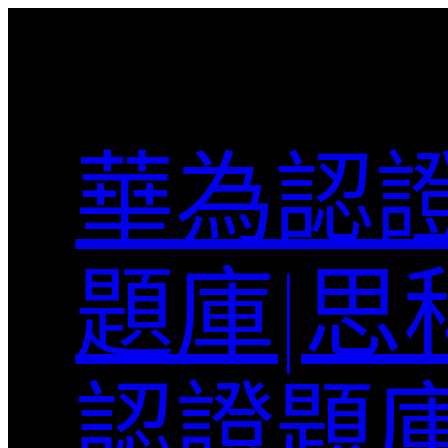
跳
至
主
要
內
華為認證
容
題庫|思
認證題