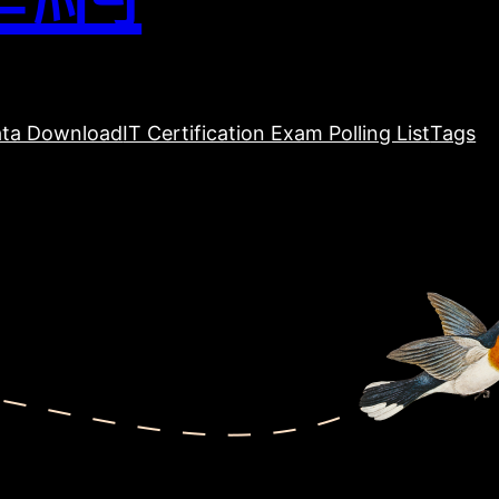
ta Download
IT Certification Exam Polling List
Tags