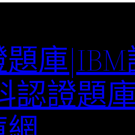
題庫|IB
科認證題庫–
庫網