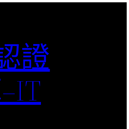
M認證
IT