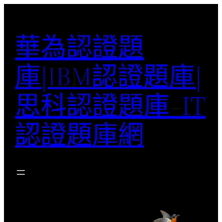
跳
至
華為認證題
主
要
庫|IBM認證題庫|
內
容
思科認證題庫–IT
認證題庫網