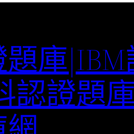
題庫|IB
科認證題庫–
庫網