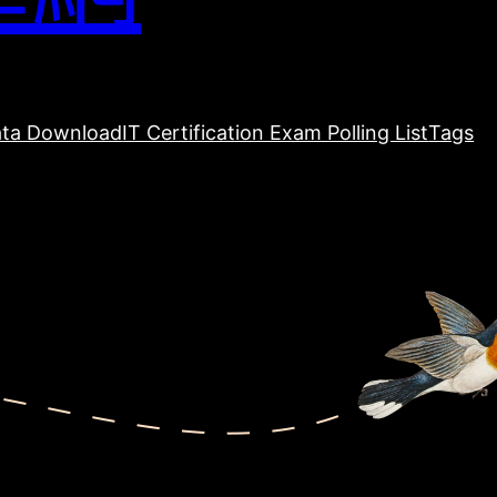
ta Download
IT Certification Exam Polling List
Tags