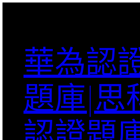
跳
至
主
要
內
華為認證
容
題庫|思
認證題