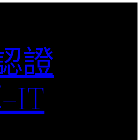
M認證
IT