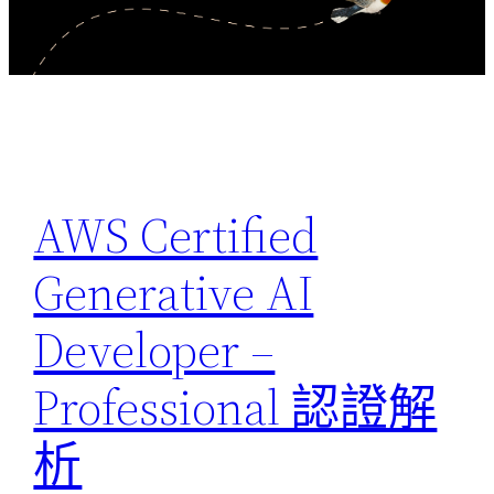
AWS Certified
Generative AI
Developer –
Professional 認證解
析