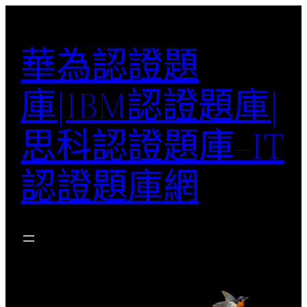
跳
至
華為認證題
主
要
庫|IBM認證題庫|
內
容
思科認證題庫–IT
認證題庫網