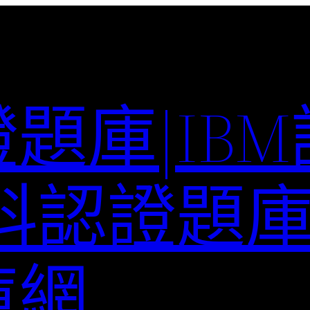
題庫|IB
科認證題庫–
庫網