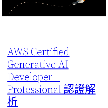
AWS Certified
Generative AI
Developer –
Professional 認證解
析