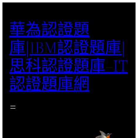
跳
至
華為認證題
主
要
庫|IBM認證題庫|
內
容
思科認證題庫–IT
認證題庫網