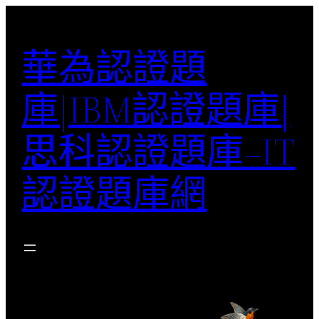
跳
至
華為認證題
主
要
庫|IBM認證題庫|
內
容
思科認證題庫–IT
認證題庫網