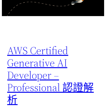
AWS Certified
Generative AI
Developer –
Professional 認證解
析