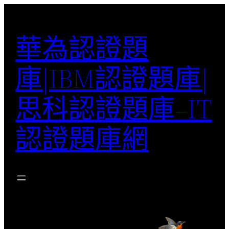
跳
至
華為認證題
主
要
庫|IBM認證題庫|
內
容
思科認證題庫–IT
認證題庫網