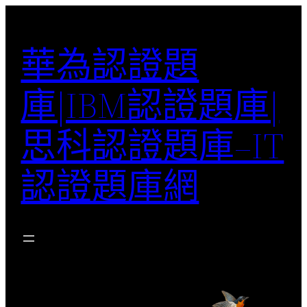
跳
至
華為認證題
主
要
庫|IBM認證題庫|
內
容
思科認證題庫–IT
認證題庫網