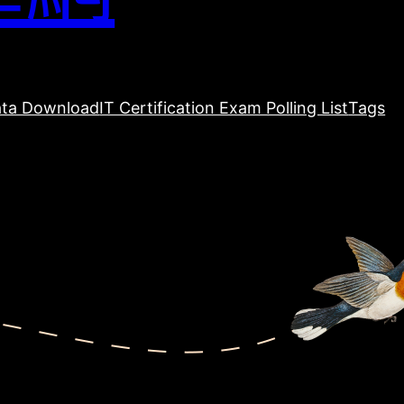
ta Download
IT Certification Exam Polling List
Tags