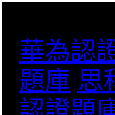
跳
至
主
要
內
華為認證
容
題庫|思
認證題