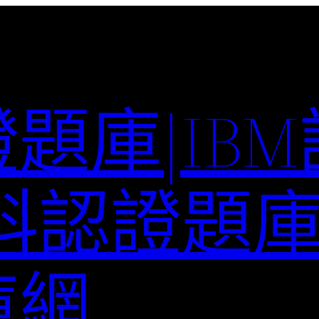
題庫|IB
科認證題庫–
庫網