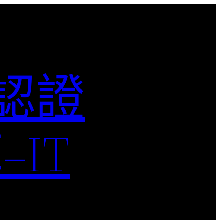
M認證
IT