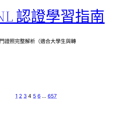
GENL 認證學習指南
 LLM 入門證照完整解析（適合大學生與轉
1
2
3
4
5
6
…
657