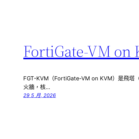
FortiGate-VM 
FGT-KVM（FortiGate-VM on KVM）是
火牆，核…
29 5 月, 2026