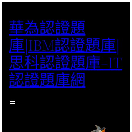
跳
至
華為認證題
主
要
庫|IBM認證題庫|
內
容
思科認證題庫–IT
認證題庫網