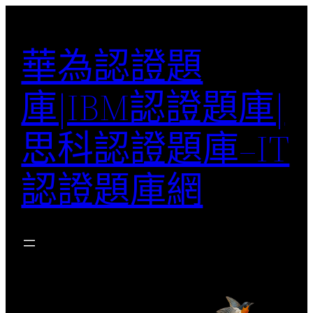
跳
至
華為認證題
主
要
庫|IBM認證題庫|
內
容
思科認證題庫–IT
認證題庫網