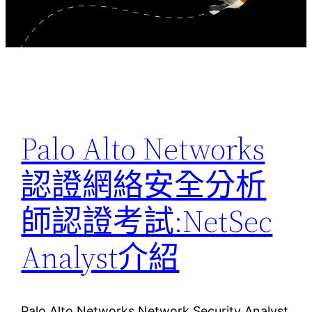
Palo Alto Networks
認證網絡安全分析
師認證考試:NetSec
Analyst介紹
Palo Alto Networks Network Security Analyst