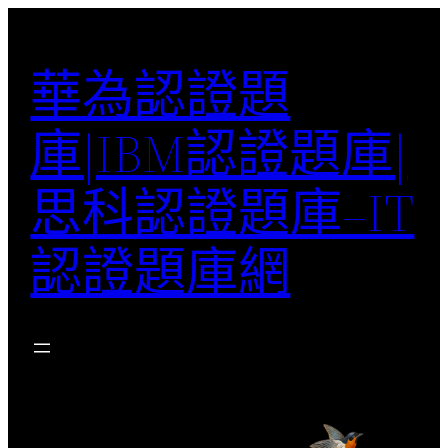
跳
至
華為認證題
主
要
庫|IBM認證題庫|
內
容
思科認證題庫–IT
認證題庫網