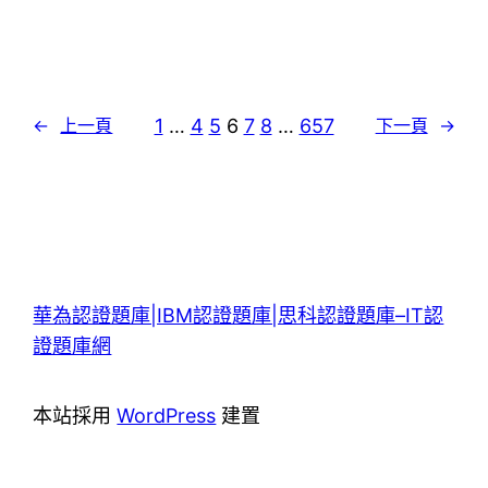
1
…
4
5
6
7
8
…
657
←
上一頁
下一頁
→
華為認證題庫|IBM認證題庫|思科認證題庫–IT認
證題庫網
本站採用
WordPress
建置