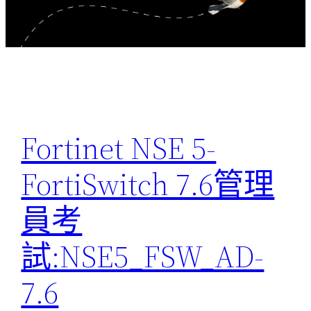
Fortinet NSE 5-
FortiSwitch 7.6管理
員考
試:NSE5_FSW_AD-
7.6