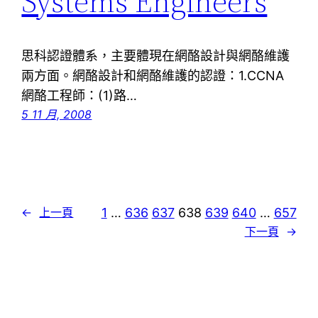
Systems Engineers
思科認證體系，主要體現在網酪設計與網酪維護
兩方面。網酪設計和網酪維護的認證：1.CCNA
網酪工程師：(1)路…
5 11 月, 2008
1
…
636
637
638
639
640
…
657
←
上一頁
下一頁
→