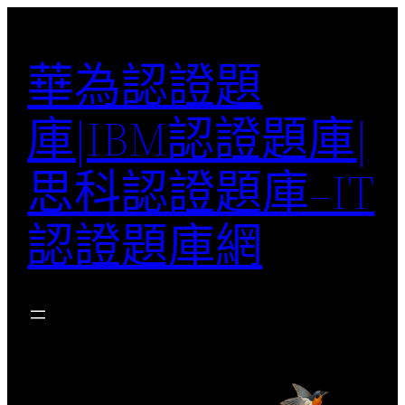
跳
至
華為認證題
主
要
庫|IBM認證題庫|
內
容
思科認證題庫–IT
認證題庫網