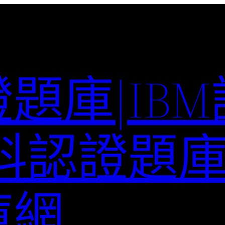
題庫|IB
科認證題庫–
庫網