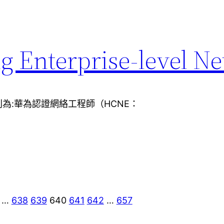
g Enterprise-level N
為:華為認證網絡工程師（HCNE：
…
638
639
640
641
642
…
657