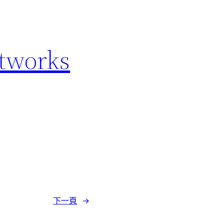
etworks
下一頁
→