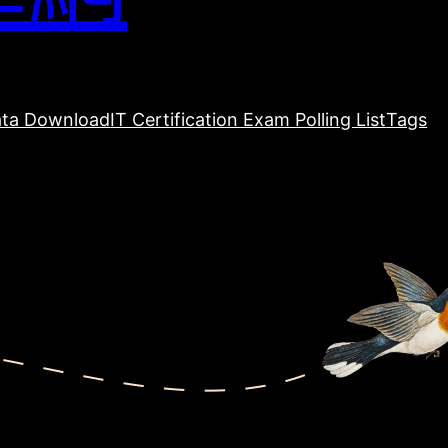
ta Download
IT Certification Exam Polling List
Tags