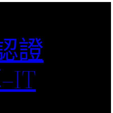
M認證
IT