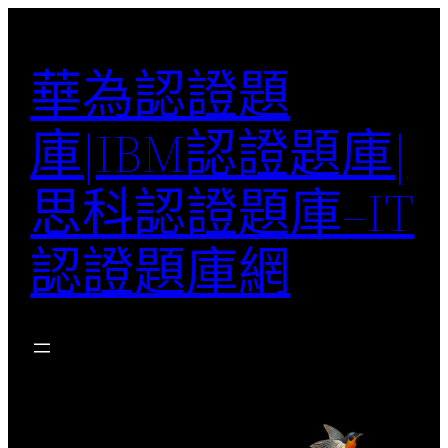
跳
至
華為認證題
主
要
庫|IBM認證題庫|
內
容
思科認證題庫–IT
認證題庫網