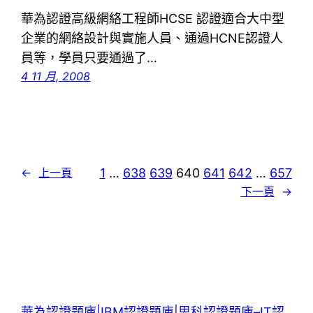
華為認證高級網絡工程師HCSE 認證適合大中型
企業的網絡設計與實施人員、通過HCNE認證人
員等，學員只要通過了…
4 11 月, 2008
1
…
638
639
640
641
642
…
657
←
上一頁
下一頁
→
華為認證題庫|IBM認證題庫|思科認證題庫–IT認