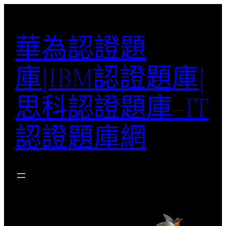
跳
至
華為認證題
主
要
庫|IBM認證題庫|
內
容
思科認證題庫–IT
認證題庫網