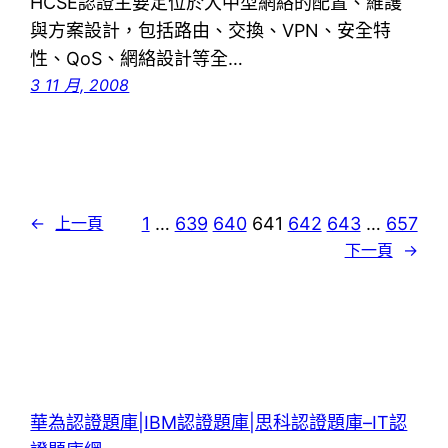
HCSE認證主要定位於大中型網絡的配置、維護
與方案設計，包括路由、交換、VPN、安全特
性、QoS、網絡設計等全…
3 11 月, 2008
1
…
639
640
641
642
643
…
657
←
上一頁
下一頁
→
華為認證題庫|IBM認證題庫|思科認證題庫–IT認