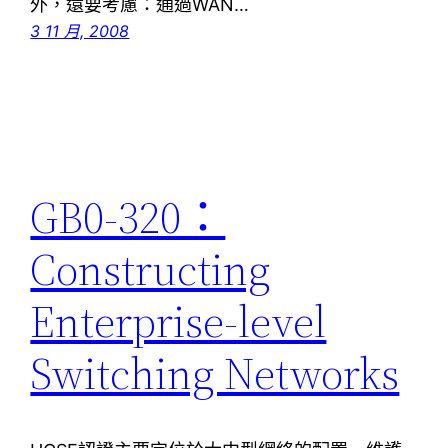
外，還要考慮：通過WAN…
3 11 月, 2008
GB0-320：
Constructing
Enterprise-level
Switching Networks