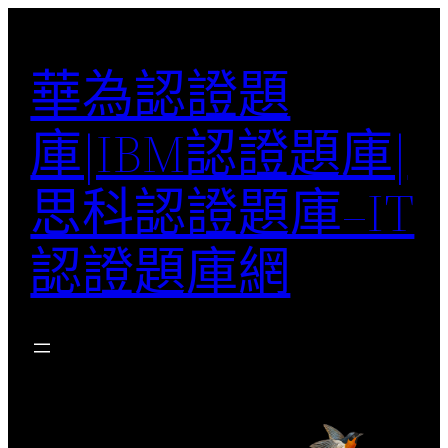
跳
至
華為認證題
主
要
庫|IBM認證題庫|
內
容
思科認證題庫–IT
認證題庫網