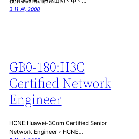
技術認證培訓體系由初、中、…
3 11 月, 2008
GB0-180:H3C
Certified Network
Engineer
HCNE:Huawei-3Com Certified Senior
Network Engineer，HCNE…