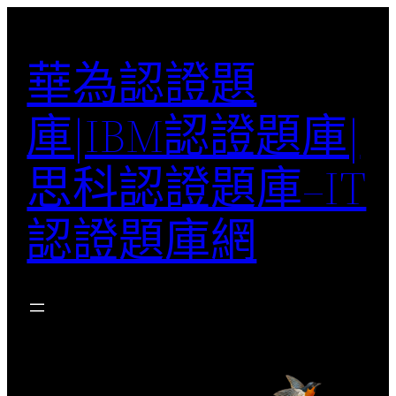
跳
至
華為認證題
主
要
庫|IBM認證題庫|
內
容
思科認證題庫–IT
認證題庫網