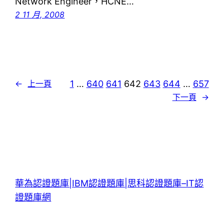
Network Engineer，HCNE…
2 11 月, 2008
1
…
640
641
642
643
644
…
657
←
上一頁
下一頁
→
華為認證題庫|IBM認證題庫|思科認證題庫–IT認
證題庫網