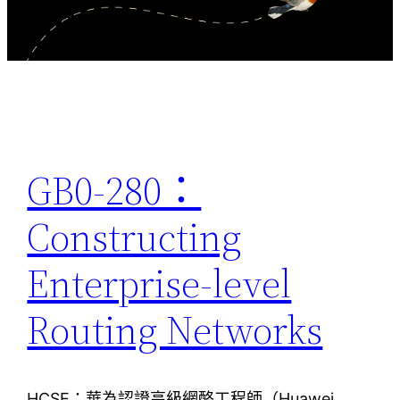
GB0-280：
Constructing
Enterprise-level
Routing Networks
HCSE：華為認證高級網酪工程師（Huawei