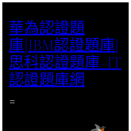
跳
至
華為認證題
主
要
庫|IBM認證題庫|
內
容
思科認證題庫–IT
認證題庫網