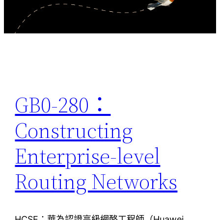
GB0-280：
Constructing
Enterprise-level
Routing Networks
HCSE：華為認證高級網酪工程師（Huawei