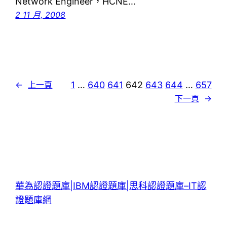
Network Engineer，HCNE…
2 11 月, 2008
1
…
640
641
642
643
644
…
657
←
上一頁
下一頁
→
華為認證題庫|IBM認證題庫|思科認證題庫–IT認
證題庫網