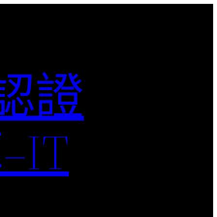
M認證
IT