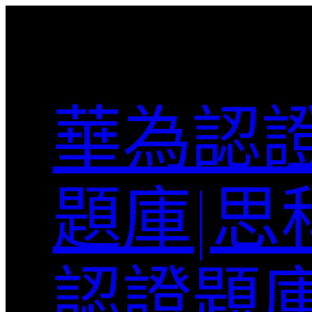
跳
至
主
要
內
華為認證
容
題庫|思
認證題