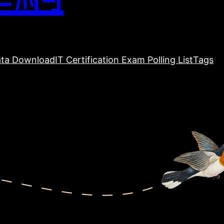
ta Download
IT Certification Exam Polling List
Tags