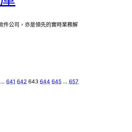
合軟件公司，亦是領先的實時業務解
…
641
642
643
644
645
…
657