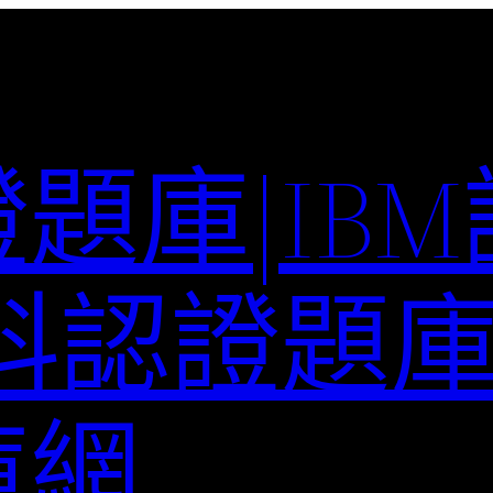
題庫|IB
科認證題庫–
庫網