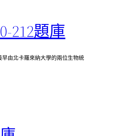
00-212題庫
ystem，最早由北卡羅來納大學的兩位生物統
題庫