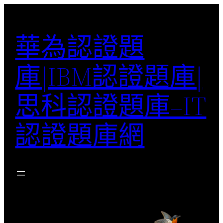
跳
至
華為認證題
主
要
庫|IBM認證題庫|
內
容
思科認證題庫–IT
認證題庫網