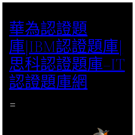
跳
至
華為認證題
主
要
庫|IBM認證題庫|
內
容
思科認證題庫–IT
認證題庫網