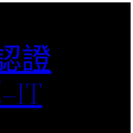
M認證
IT