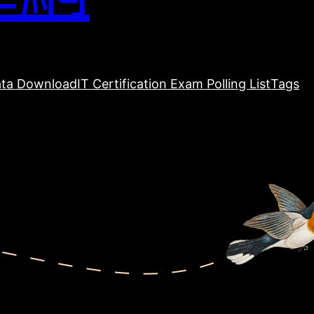
ta Download
IT Certification Exam Polling List
Tags