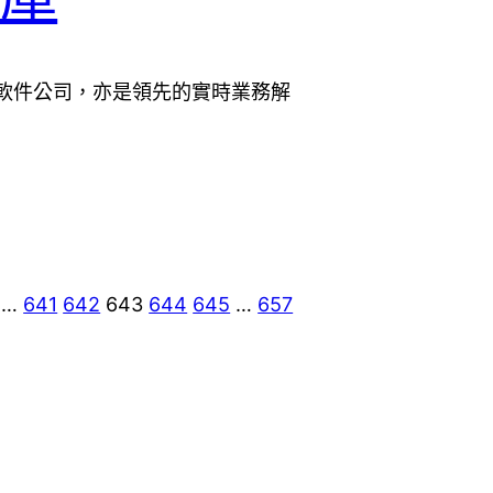
合軟件公司，亦是領先的實時業務解
…
641
642
643
644
645
…
657