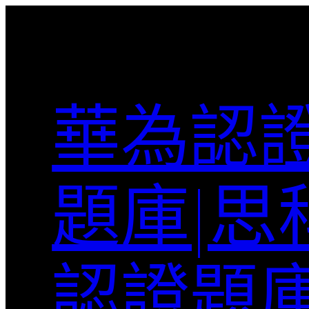
跳
至
主
要
內
華為認證
容
題庫|思
認證題