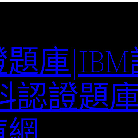
題庫|IB
科認證題庫–
庫網