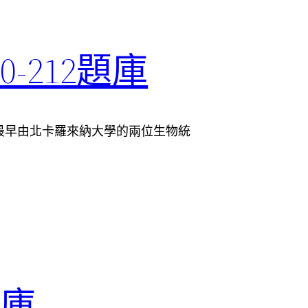
00-212題庫
ystem，最早由北卡羅來納大學的兩位生物統
題庫