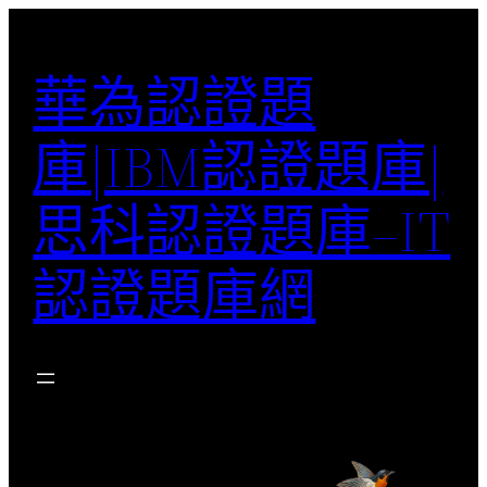
跳
至
華為認證題
主
要
庫|IBM認證題庫|
內
容
思科認證題庫–IT
認證題庫網