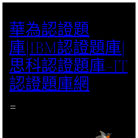
跳
至
華為認證題
主
要
庫|IBM認證題庫|
內
容
思科認證題庫–IT
認證題庫網