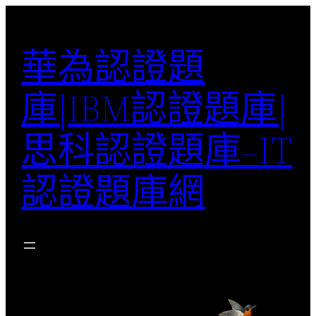
跳
至
華為認證題
主
要
庫|IBM認證題庫|
內
容
思科認證題庫–IT
認證題庫網