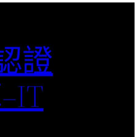
M認證
IT