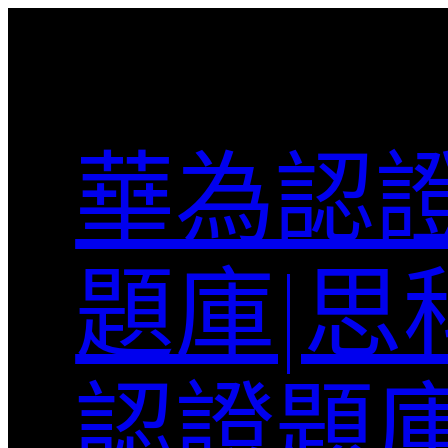
跳
至
主
要
內
華為認證
容
題庫|思
認證題