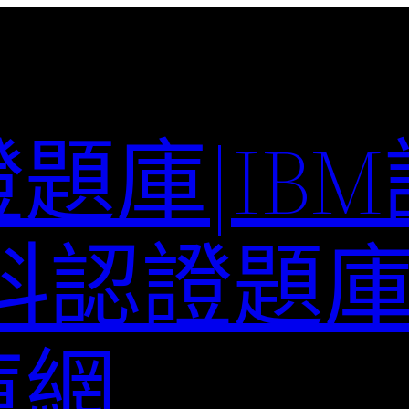
題庫|IB
科認證題庫–
庫網