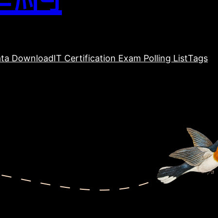
ta Download
IT Certification Exam Polling List
Tags