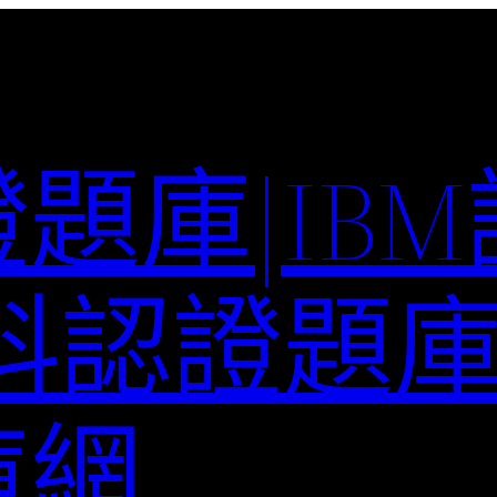
題庫|IB
科認證題庫–
庫網