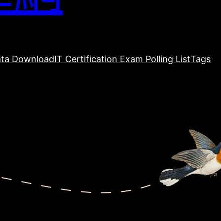
ta Download
IT Certification Exam Polling List
Tags