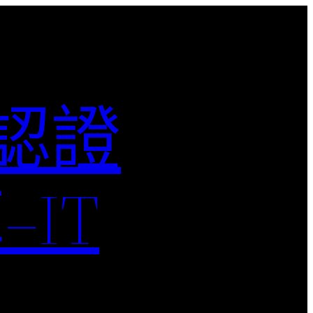
M認證
IT