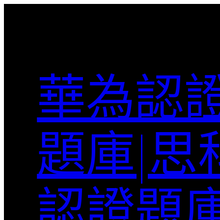
跳
至
主
要
內
華為認證
容
題庫|思
認證題