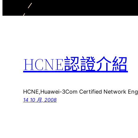
HCNE認證介紹
HCNE,Huawei-3Com Certified Networ
14 10 月, 2008