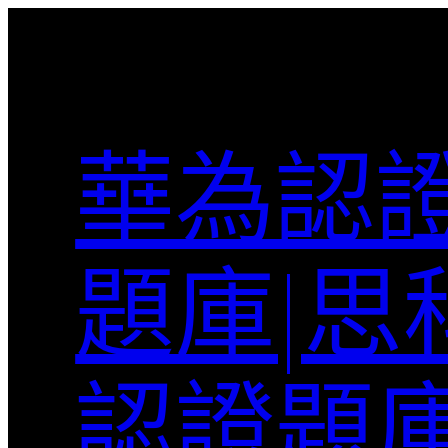
跳
至
主
要
內
華為認證
容
題庫|思
認證題