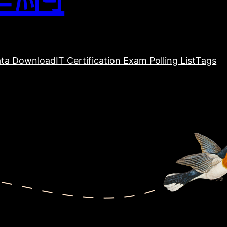
ta Download
IT Certification Exam Polling List
Tags