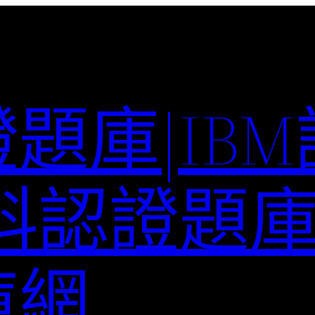
題庫|IB
科認證題庫–
庫網