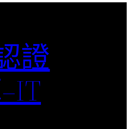
M認證
IT