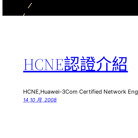
HCNE認證介紹
HCNE,Huawei-3Com Certified Networ
14 10 月, 2008