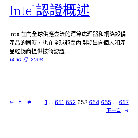
Intel認證概述
Intel在向全球供應壹流的運算處理器和網絡設備
產品的同時，也在全球範圍內開發出向個人和產
品經銷商提供技術認證…
14 10 月, 2008
1
…
651
652
653
654
655
…
657
←
上一頁
下一頁
→