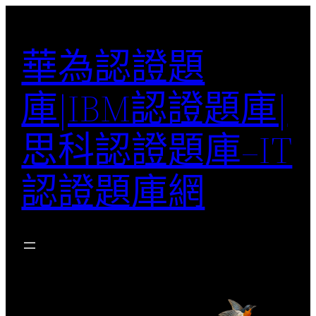
跳
至
華為認證題
主
要
庫|IBM認證題庫|
內
容
思科認證題庫–IT
認證題庫網