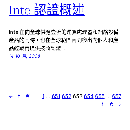
Intel認證概述
Intel在向全球供應壹流的運算處理器和網絡設備
產品的同時，也在全球範圍內開發出向個人和產
品經銷商提供技術認證…
14 10 月, 2008
1
…
651
652
653
654
655
…
657
←
上一頁
下一頁
→