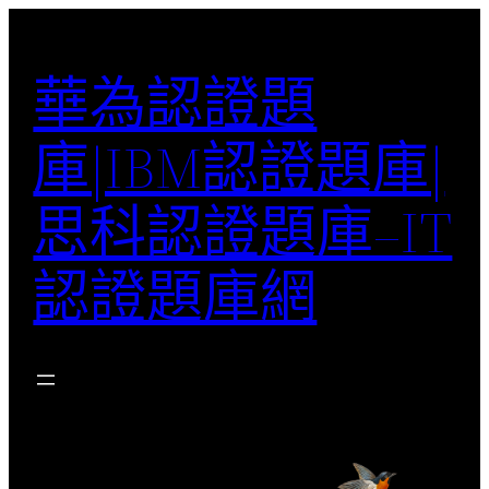
跳
至
華為認證題
主
要
庫|IBM認證題庫|
內
容
思科認證題庫–IT
認證題庫網