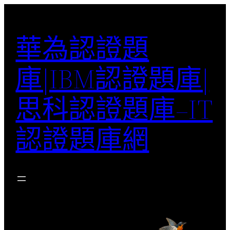
跳
至
華為認證題
主
要
庫|IBM認證題庫|
內
容
思科認證題庫–IT
認證題庫網