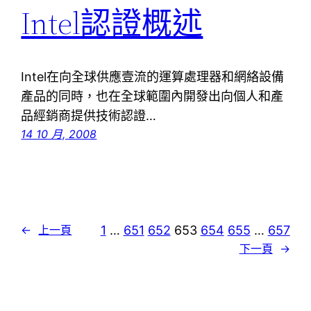
Intel認證概述
Intel在向全球供應壹流的運算處理器和網絡設備
產品的同時，也在全球範圍內開發出向個人和產
品經銷商提供技術認證…
14 10 月, 2008
1
…
651
652
653
654
655
…
657
←
上一頁
下一頁
→