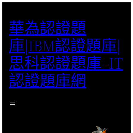
跳
至
華為認證題
主
要
庫|IBM認證題庫|
內
容
思科認證題庫–IT
認證題庫網