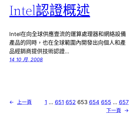
Intel認證概述
Intel在向全球供應壹流的運算處理器和網絡設備
產品的同時，也在全球範圍內開發出向個人和產
品經銷商提供技術認證…
14 10 月, 2008
1
…
651
652
653
654
655
…
657
←
上一頁
下一頁
→