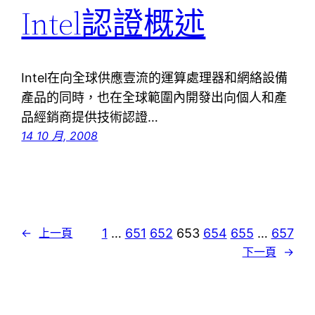
Intel認證概述
Intel在向全球供應壹流的運算處理器和網絡設備
產品的同時，也在全球範圍內開發出向個人和產
品經銷商提供技術認證…
14 10 月, 2008
1
…
651
652
653
654
655
…
657
←
上一頁
下一頁
→