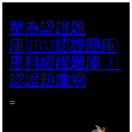
跳
至
華為認證題
主
要
庫|IBM認證題庫|
內
容
思科認證題庫–IT
認證題庫網