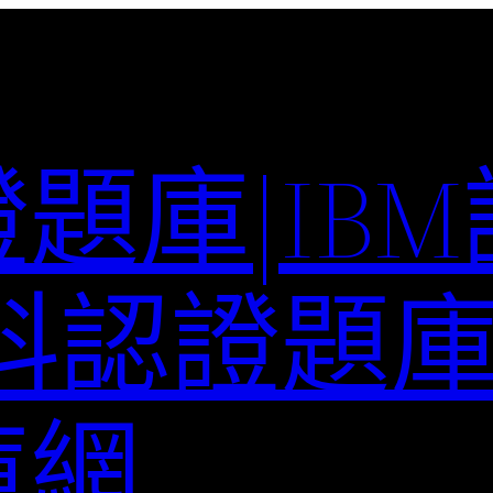
題庫|IB
科認證題庫–
庫網