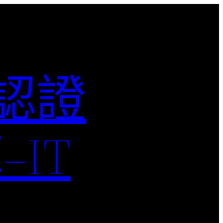
M認證
IT