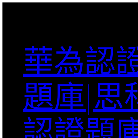
跳
至
主
要
內
華為認證
容
題庫|思
認證題