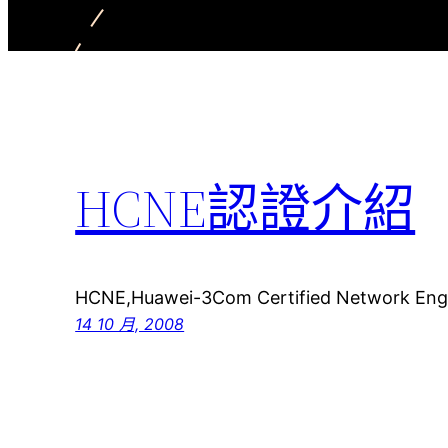
HCNE認證介紹
HCNE,Huawei-3Com Certified Networ
14 10 月, 2008