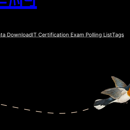
ta Download
IT Certification Exam Polling List
Tags