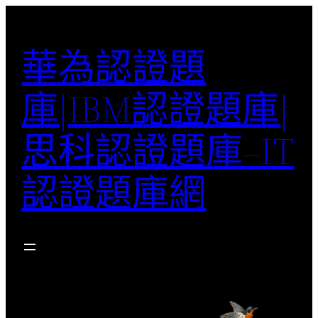
跳
至
華為認證題
主
要
庫|IBM認證題庫|
內
容
思科認證題庫–IT
認證題庫網