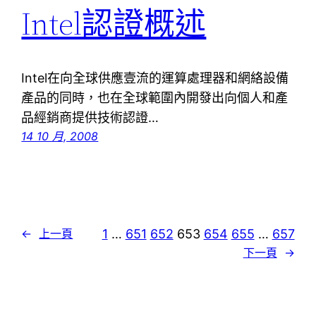
Intel認證概述
Intel在向全球供應壹流的運算處理器和網絡設備
產品的同時，也在全球範圍內開發出向個人和產
品經銷商提供技術認證…
14 10 月, 2008
1
…
651
652
653
654
655
…
657
←
上一頁
下一頁
→