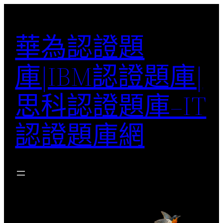
跳
至
華為認證題
主
要
庫|IBM認證題庫|
內
容
思科認證題庫–IT
認證題庫網