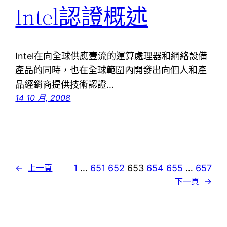
Intel認證概述
Intel在向全球供應壹流的運算處理器和網絡設備
產品的同時，也在全球範圍內開發出向個人和產
品經銷商提供技術認證…
14 10 月, 2008
1
…
651
652
653
654
655
…
657
←
上一頁
下一頁
→