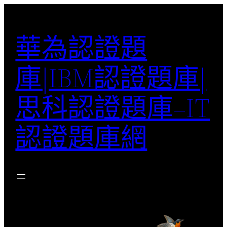
跳
至
華為認證題
主
要
庫|IBM認證題庫|
內
容
思科認證題庫–IT
認證題庫網